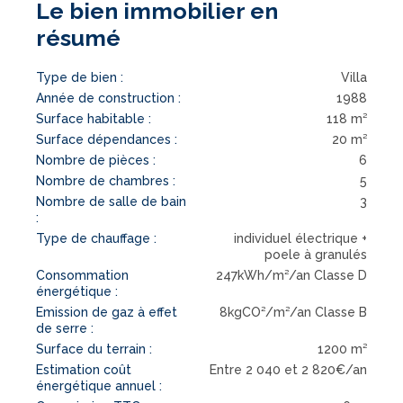
Le bien immobilier en
résumé
Type de bien :
Villa
Année de construction :
1988
Surface habitable :
118 m²
Surface dépendances :
20 m²
Nombre de pièces :
6
Nombre de chambres :
5
Nombre de salle de bain
3
:
Type de chauffage :
individuel électrique +
poele à granulés
Consommation
247kWh/m²/an Classe D
énergétique :
Emission de gaz à effet
8kgCO²/m²/an Classe B
de serre :
Surface du terrain :
1200 m²
Estimation coût
Entre 2 040 et 2 820€/an
énergétique annuel :