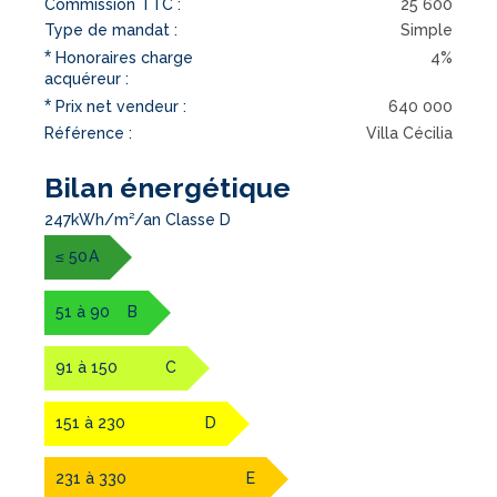
Commission TTC :
25 600
Type de mandat :
Simple
*
Honoraires charge
4%
acquéreur :
*
Prix net vendeur :
640 000
Référence :
Villa Cécilia
Bilan énergétique
247kWh/m²/an Classe D
≤ 50
A
51 à 90
B
91 à 150
C
151 à 230
D
231 à 330
E