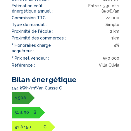
Estimation coût
Entre 1 330 et 1
énergétique annuel :
850€/an
Commission TTC :
22 000
Type de mandat :
Simple
Proximité de l'école :
2 km
Proximité des commerces :
1km
*
Honoraires charge
4%
acquéreur :
*
Prix net vendeur :
550 000
Référence :
Villa Olivia
Bilan énergétique
154 kWh/m²/an Classe C
≤ 50
A
51 à 90
B
91 à 150
C