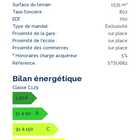
Surface du terrain :
1535 m²
Taxe foncière :
802
EDF :
700
Type de mandat :
Exclusivité
Proximité de la gare :
sur place
Proximité de l'école :
sur place
Proximité des commerces :
sur place
*
Honoraires charge acquéreur :
5%
Référence :
STSU682
Bilan énergétique
Classe C129
≤ 50
A
51 à 90
B
91 à 150
C