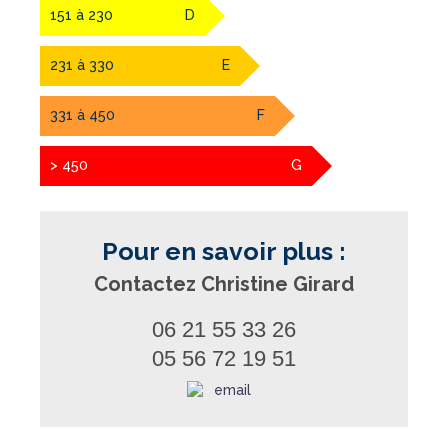
151 à 230
D
231 à 330
E
331 à 450
F
> 450
G
Pour en savoir plus :
Contactez Christine Girard
06 21 55 33 26
05 56 72 19 51